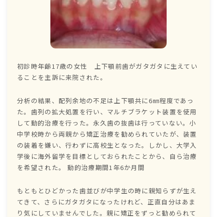
初診時年齢17歳の女性 上下顎前歯がガタガタに生えてい
ることを主訴に来院された。
分析の結果、配列余地の不足は上下顎共に6㎜程度であっ
た。歯列の拡大処置を行い、マルチブラケット装置を使用
して動的治療を行った。永久歯の抜歯は行っていない。小
中学校時から両親から矯正治療を勧められていたが、装置
の装着を嫌い、行わずに高校生となった。しかし、大学入
学後に海外留学を目標としておられたことから、自ら治療
を希望された。 動的治療期間1年6か月間
もともとひどかった歯並びが中学生の時に親知らずが生え
てきて、さらにガタガタになったけれど、正直自分はあま
り気にしていませんでした。親に矯正をずっと勧められて