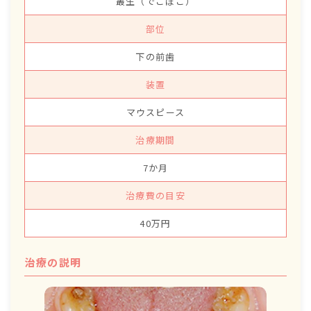
叢生（でこぼこ）
部位
下の前歯
装置
マウスピース
治療期間
7か月
治療費の目安
40万円
治療の説明