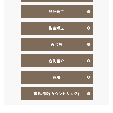
部分矯正
抜歯矯正
再治療
症例紹介
費用
初診相談
(カウンセリング)