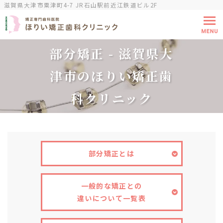
滋賀県大津市粟津町4-7 JR石山駅前近江鉄道ビル2F
部分矯正 - 滋賀県大
津市のほりい矯正歯
科クリニック
部分矯正とは
一般的な矯正との
違いについて一覧表