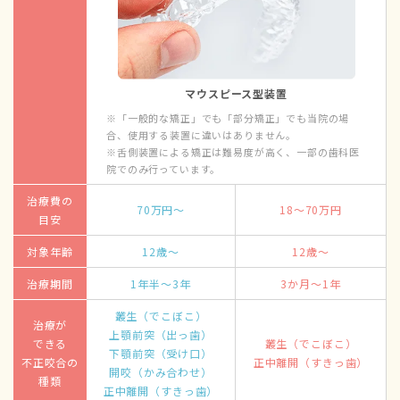
マウスピース型装置
※「一般的な矯正」でも「部分矯正」でも当院の場
合、使用する装置に違いはありません。
※舌側装置による矯正は難易度が高く、一部の歯科医
院でのみ行っています。
治療費の
70万円～
18～70万円
目安
対象年齢
12歳～
12歳～
治療期間
1年半～3年
3か月～1年
叢生（でこぼこ）
治療が
上顎前突（出っ歯）
できる
叢生（でこぼこ）
下顎前突（受け口）
不正咬合の
正中離開（すきっ歯）
開咬（かみ合わせ）
種類
正中離開（すきっ歯）