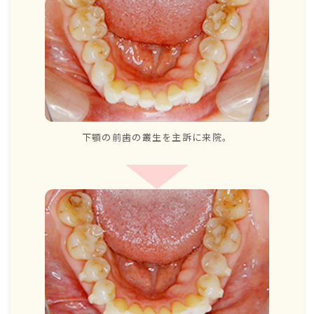
下顎の前歯の叢生を主訴に来院。