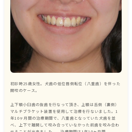
初診時25歳女性。犬歯の低位唇側転位（八重歯）を伴った
開咬のケース。
上下顎小臼歯の抜歯を行なって頂き、上顎は舌側（裏側）
マルチブラケット装置を使用して治療を行ないました。1
年10ヶ月間の治療期間で、八重歯となっていた犬歯を並
べ、上下で離開して咬み合っていなかった前歯を咬み合わ
せることが出来ました。 治療期間は1年10ヶ月間