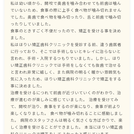
私は幼い頃から、開咬で奥歯を噛み合わせても前歯は噛ん
でいないため、食事の際に上手く食べ物が噛み切れません
でした。奥歯で食べ物を噛み切ったり、舌と前歯で噛み切
ったりしていました。
食事のときすごく不便だったので、矯正を受ける事を決め
ました。
私はほりい矯正歯科クリニックを受診する前、違う歯医者
に行っており、そこでは手術しないとキレイに治らないと
言われ、手術・入院するつもりでいました。しかし、ほり
い矯正歯科クリニックでは手術をしなくても抜歯で治せる
と言われ非常に嬉しく、また病院の明るく暖かい雰囲気も
気に入ったため、ほりい矯正歯科クリニックで矯正をする
事に決めました。
治療を受けるにつれて前歯が近づいていくのがわかり、治
療が進むのが楽しみに感じていました。 治療を受けてみ
て、開咬が治り、食事をするのが楽になり、食事が前より
楽しくなりました。 食べ物が噛み切れることに感動しまし
た。 病院のスタッフさんは明るく気さくな方ばかりで、楽
しく治療を受けることができました。 本当にほりい矯正歯
科クリニックで矯正をしてよかったと感じています。