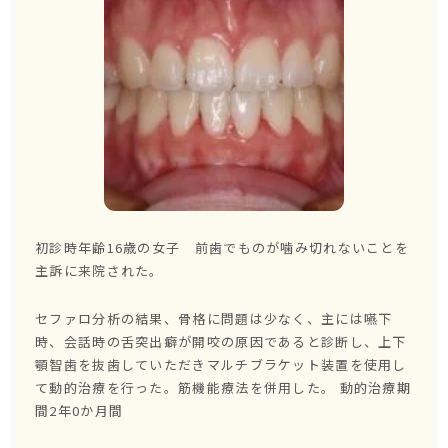
初診時年齢16歳の女子 前歯でものが噛み切れないことを
主訴に来院された。
セファロ分析の結果、骨格に問題は少なく、主には嚥下
時、会話時の舌突出癖が開咬の原因であると診断し、上下
顎智歯を抜歯していただきマルチブラケット装置を使用し
て動的治療を行った。筋機能療法を併用した。 動的治療期
間2年0か月間