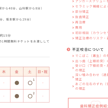
アンカースクリュー
セラミック補綴によ
から40分、山科駅から8分）
部分矯正
抜歯矯正
分、坂本駅から29分）
再治療
費用
初診相談（カウンセ
約15分
矯正治療のリスク・
の1時間無料チケットをお渡しして
不正咬合について
でこぼこ（叢生）の
出っ歯（上顎前突）
受け口（下顎前突・
の矯正
深い噛み合わせ（過
矯正
あごの左右のずれ（
の矯正