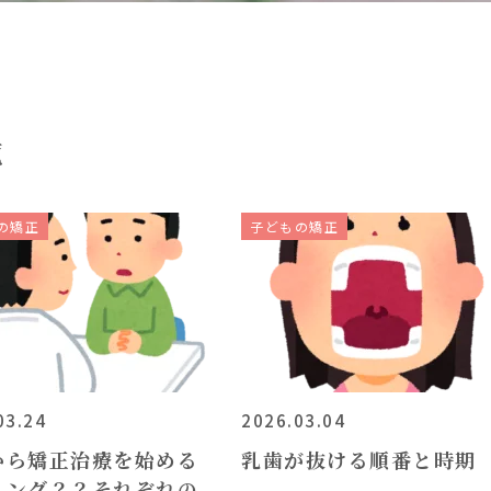
覧
の矯正
子どもの矯正
03.24
2026.03.04
から矯正治療を始める
乳歯が抜ける順番と時期
ミング？？それぞれの