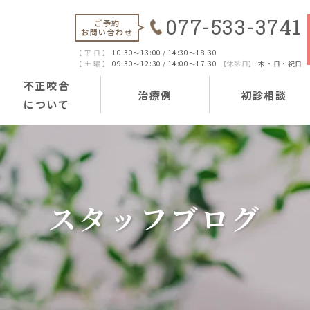
077-533-3741
ご予約
お問い合わせ
【 平 日 】
10:30～13:00 / 14:30～18:30
【 土 曜 】
09:30～12:30 / 14:00～17:30
【休診日】
木・日・祝日
不正咬合
治療例
初診相談
について
スタッフブログ