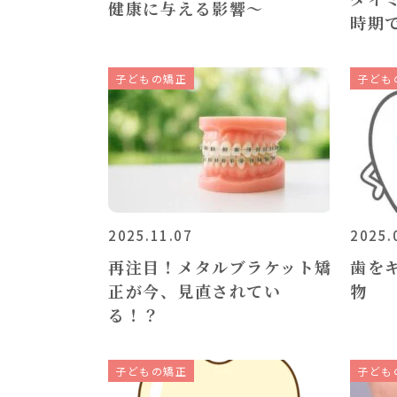
健康に与える影響～
時期
子どもの矯正
子ども
2025.11.07
2025.
再注目！メタルブラケット矯
歯を
正が今、見直されてい
物
る！？
子どもの矯正
子ども