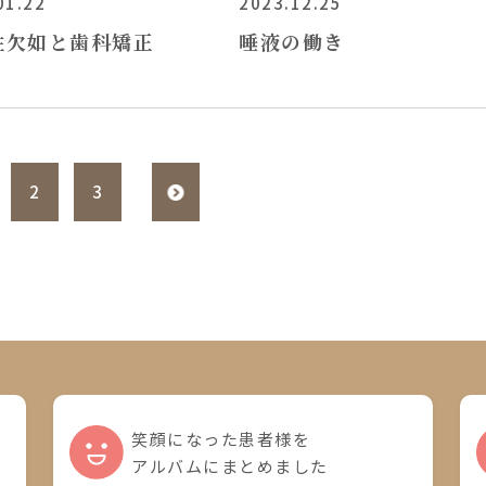
01.22
2023.12.25
性欠如と歯科矯正
唾液の働き
>
2
3
笑顔になった患者様を
アルバムにまとめました