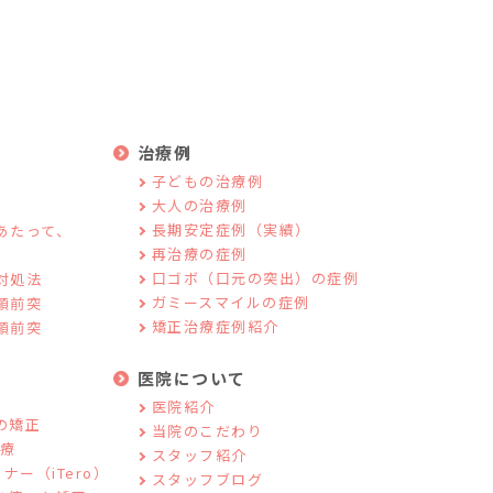
治療例
子どもの治療例
大人の治療例
長期安定症例（実績）
あたって、
再治療の症例
口ゴボ（口元の突出）の症例
対処法
ガミースマイルの症例
顎前突
矯正治療症例紹介
顎前突
医院について
医院紹介
の矯正
当院のこだわり
治療
スタッフ紹介
ナー（iTero）
スタッフブログ