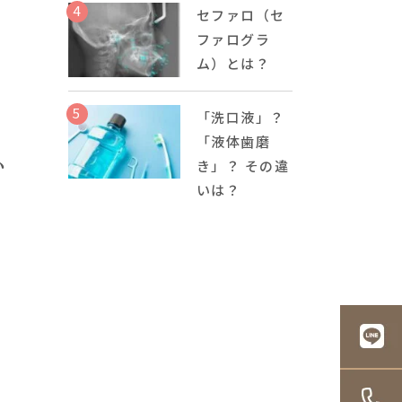
4
セファロ（セ
ファログラ
ム）とは？
5
「洗口液」？
「液体歯磨
小
き」？ その違
いは？